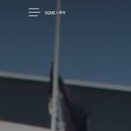
HOME
»
IRIS