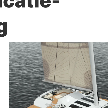
catie-
g