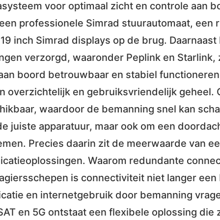
asysteem voor optimaal zicht en controle aan
en professionele Simrad stuurautomaat, een ra
 19 inch Simrad displays op de brug. Daarnaast
ingen verzorgd, waaronder Peplink en Starlink,
aan boord betrouwbaar en stabiel functioneren.
overzichtelijk en gebruiksvriendelijk geheel. O
chikbaar, waardoor de bemanning snel kan schak
 de juiste apparatuur, maar ook om een doordach
emen. Precies daarin zit de meerwaarde van ee
catieoplossingen. Waarom redundante connecti
iersschepen is connectiviteit niet langer een
atie en internetgebruik door bemanning vragen
T en 5G ontstaat een flexibele oplossing die z