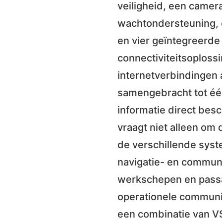
veiligheid, een camer
wachtondersteuning, e
en vier geïntegreerde
connectiviteitsoploss
internetverbindingen 
samengebracht tot één 
informatie direct bes
vraagt niet alleen om
de verschillende syst
navigatie- en communi
werkschepen en passag
operationele communic
een combinatie van VSA