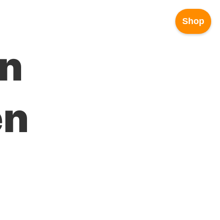
Shop
an
en