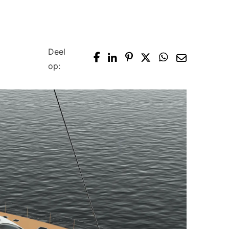
Deel
op: