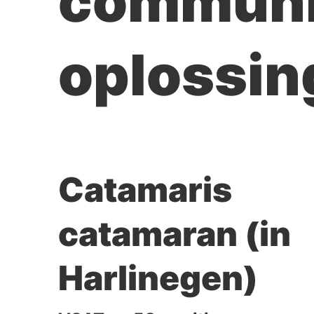
communi
oplossin
Catamaris
catamaran (in
Harlinegen)